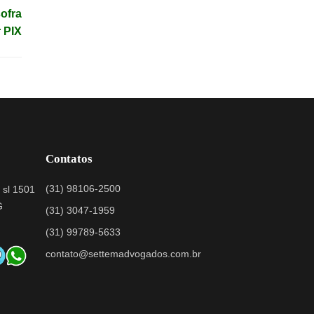
ofra
 PIX
Contatos
(31) 98106-2500
 sl 1501
G
(31) 3047-1959
(31) 99789-5633
contato@settemadvogados.com.br