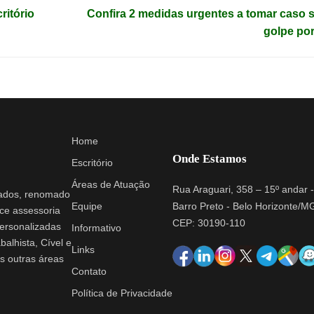
ritório
Confira 2 medidas urgentes a tomar caso s
golpe por
Home
Onde Estamos
Escritório
Áreas de Atuação
Rua Araguari, 358 – 15º andar -
iados, renomado
Barro Preto - Belo Horizonte/M
Equipe
ce assessoria
CEP: 30190-110
personalizadas
Informativo
balhista, Cível e
Links
s outras áreas
Contato
Política de Privacidade