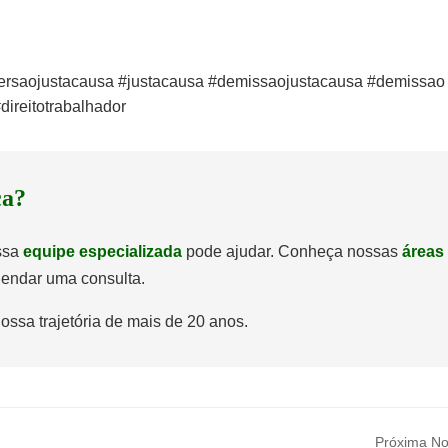
ersaojustacausa #justacausa #demissaojustacausa #demissao
direitotrabalhador
ca?
ossa
equipe especializada
pode ajudar. Conheça nossas
áreas
endar uma consulta.
ossa trajetória de mais de 20 anos.
Próxima Not