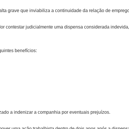
ta grave que inviabiliza a continuidade da relação de emprego
dor contestar judicialmente uma dispensa considerada indevida
uintes benefícios:
zado a indenizar a companhia por eventuais prejuízos.
 mover uma ação trabalhista dentro de dois anos após a dispens