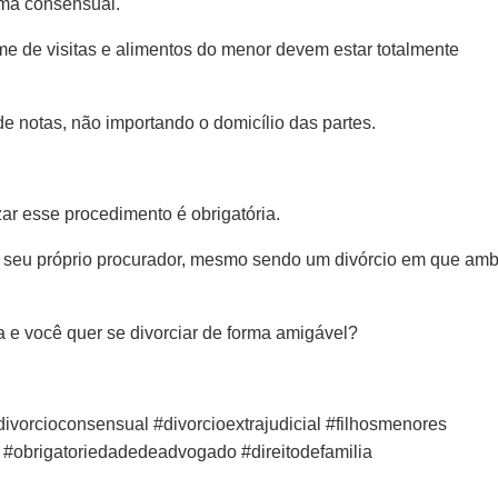
orma consensual.
ime de visitas e alimentos do menor devem estar totalmente
de notas, não importando o domicílio das partes.
zar esse procedimento é obrigatória.
te seu próprio procurador, mesmo sendo um divórcio em que am
a e você quer se divorciar de forma amigável?
vorcioconsensual #divorcioextrajudicial #filhosmenores
 #obrigatoriedadedeadvogado #direitodefamilia