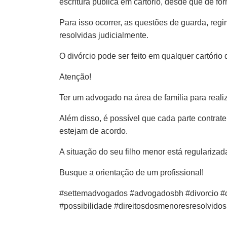
escritura pública em cartório, desde que de f
Para isso ocorrer, as questões de guarda, reg
resolvidas judicialmente.
O divórcio pode ser feito em qualquer cartório 
Atenção!
Ter um advogado na área de família para reali
Além disso, é possível que cada parte contra
estejam de acordo.
A situação do seu filho menor está regularizad
Busque a orientação de um profissional!
#settemadvogados #advogadosbh #divorcio #di
#possibilidade #direitosdosmenoresresolvidos