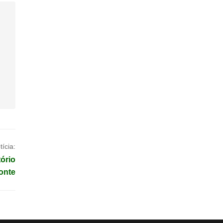
ícia:
ório
onte