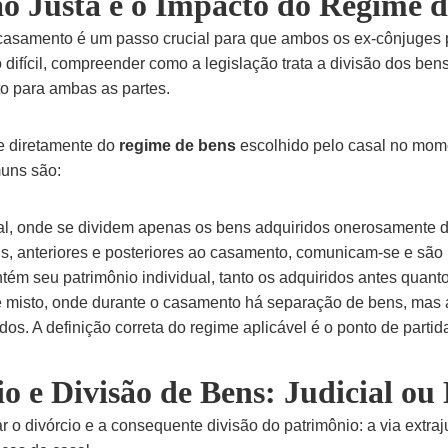
ão Justa e o Impacto do Regime 
o casamento é um passo crucial para que ambos os ex-cônjuges
 difícil, compreender como a legislação trata a divisão dos be
to para ambas as partes.
e diretamente do
regime de bens
escolhido pelo casal no mome
muns são:
al, onde se dividem apenas os bens adquiridos onerosamente 
, anteriores e posteriores ao casamento, comunicam-se e são 
m seu patrimônio individual, tanto os adquiridos antes quant
misto, onde durante o casamento há separação de bens, mas ao
os. A definição correta do regime aplicável é o ponto de partid
o e Divisão de Bens: Judicial ou 
 divórcio e a consequente divisão do patrimônio: a via extrajudi