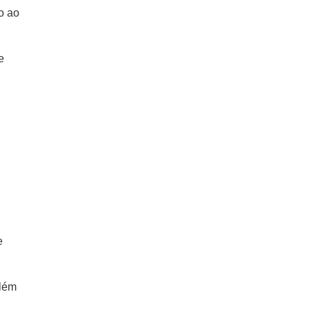
o ao
e
e
além