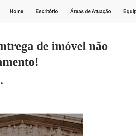
Home
Escritório
Áreas de Atuação
Equi
entrega de imóvel não
amento!
os