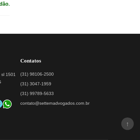
idão.
Contatos
(31) 98106-2500
 sl 1501
G
(31) 3047-1959
(31) 99789-5633
contato@settemadvogados.com.br
↑