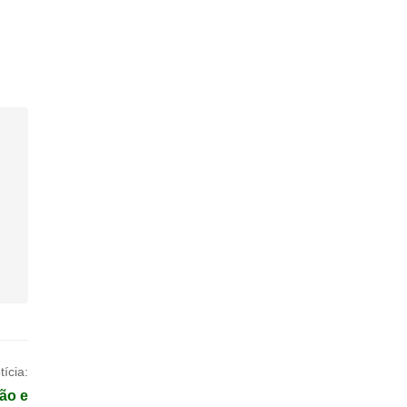
ícia:
ão e