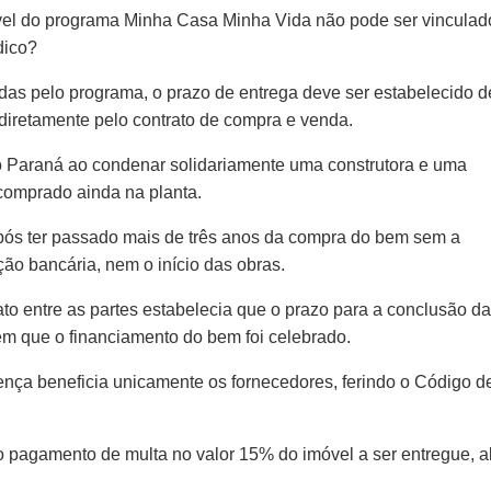
vel do programa Minha Casa Minha Vida não pode ser vinculad
dico?
das pelo programa, o prazo de entrega deve ser estabelecido d
 diretamente pelo contrato de compra e venda.
do Paraná ao condenar solidariamente uma construtora e uma
comprado ainda na planta.
após ter passado mais de três anos da compra do bem sem a
ção bancária, nem o início das obras.
ato entre as partes estabelecia que o prazo para a conclusão da
 em que o financiamento do bem foi celebrado.
ença beneficia unicamente os fornecedores, ferindo o Código d
ao pagamento de multa no valor 15% do imóvel a ser entregue, 