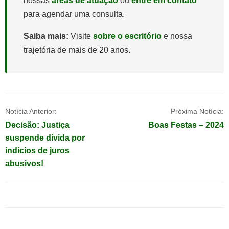
nossas
áreas de atuação
ou
entre em contato
para agendar uma consulta.
Saiba mais:
Visite
sobre o escritório
e nossa
trajetória de mais de 20 anos.
Navegação
Notícia Anterior:
Próxima Notícia:
Decisão: Justiça
Boas Festas – 2024
de
suspende dívida por
indícios de juros
Post
abusivos!