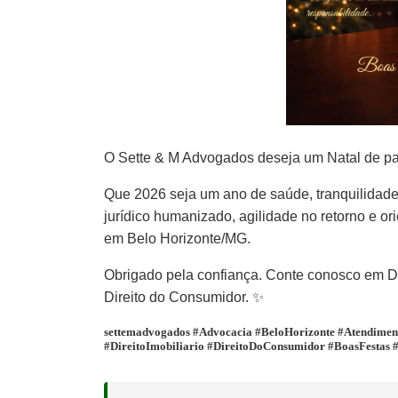
O Sette & M Advogados deseja um Natal de paz
Que 2026 seja um ano de saúde, tranquilidad
jurídico humanizado, agilidade no retorno e o
em Belo Horizonte/MG.
Obrigado pela confiança. Conte conosco em Dire
Direito do Consumidor. ✨
settemadvogados #Advocacia #BeloHorizonte #Atendimento
#DireitoImobiliario #DireitoDoConsumidor #BoasFestas