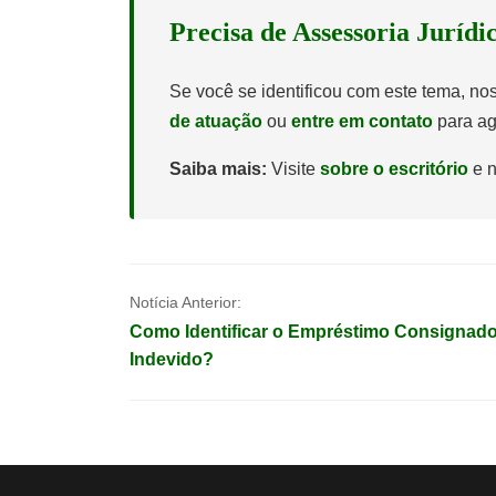
Precisa de Assessoria Jurídi
Se você se identificou com este tema, n
de atuação
ou
entre em contato
para ag
Saiba mais:
Visite
sobre o escritório
e n
Navegação
Notícia Anterior:
Como Identificar o Empréstimo Consignad
de
Indevido?
Post